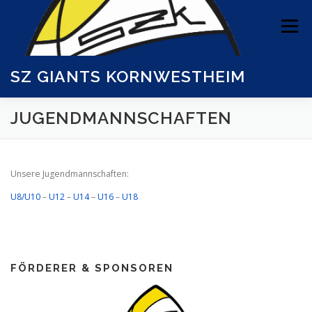
Zum
Inhalt
Menü
springen
SZ GIANTS KORNWESTHEIM
JUGENDMANNSCHAFTEN
ÜBER UNS
TEAMS
BBA GIANTS
NEWS
Unsere Jugendmannschaften:
SHOP
SPONSOREN
U8/U10
–
U12
–
U14
–
U16
–
U18
FÖRDERER & SPONSOREN