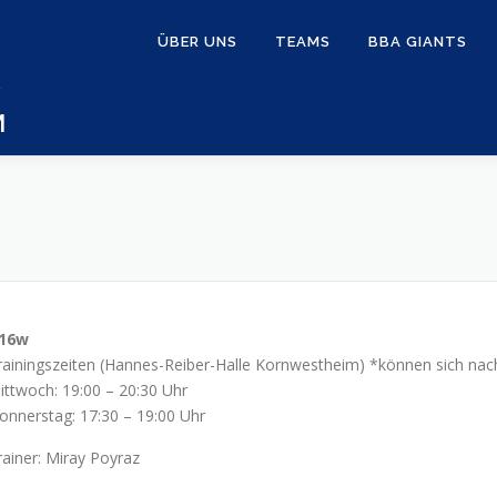
ÜBER UNS
TEAMS
BBA GIANTS
M
16w
rainingszeiten (Hannes-Reiber-Halle Kornwestheim) *können sich nac
ittwoch: 19:00 – 20:30 Uhr
onnerstag: 17:30 – 19:00 Uhr
rainer: Miray Poyraz