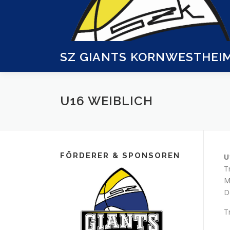
Zum
Inhalt
springen
SZ GIANTS KORNWESTHEI
U16 WEIBLICH
FÖRDERER & SPONSOREN
U
T
M
D
T